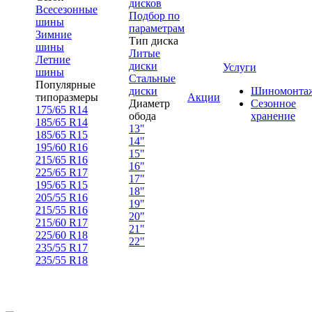
дисков
Всесезонные
Подбор по
шины
параметрам
Зимние
Тип диска
шины
Литые
Летние
диски
Услуги
шины
Стальные
Популярные
диски
Шиномонта
типоразмеры
Акции
Диаметр
Сезонное
175/65 R14
обода
хранение
185/65 R14
13"
185/65 R15
14"
195/60 R16
15"
215/65 R16
16"
225/65 R17
17"
195/65 R15
18"
205/55 R16
19"
215/55 R16
20"
215/60 R17
21"
225/60 R18
22"
235/55 R17
235/55 R18