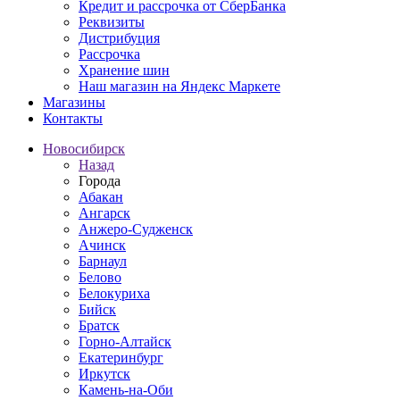
Кредит и рассрочка от СберБанка
Реквизиты
Дистрибуция
Рассрочка
Хранение шин
Наш магазин на Яндекс Маркете
Магазины
Контакты
Новосибирск
Назад
Города
Абакан
Ангарск
Анжеро-Судженск
Ачинск
Барнаул
Белово
Белокуриха
Бийск
Братск
Горно-Алтайск
Екатеринбург
Иркутск
Камень-на-Оби