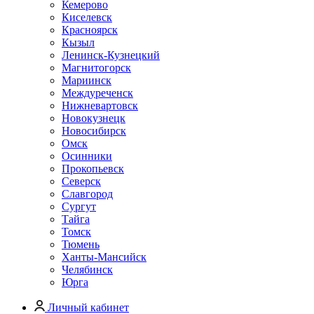
Кемерово
Киселевск
Красноярск
Кызыл
Ленинск-Кузнецкий
Магнитогорск
Мариинск
Междуреченск
Нижневартовск
Новокузнецк
Новосибирск
Омск
Осинники
Прокопьевск
Северск
Славгород
Сургут
Тайга
Томск
Тюмень
Ханты-Мансийск
Челябинск
Юрга
Личный кабинет