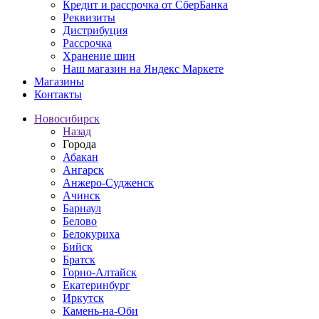
Кредит и рассрочка от СберБанка
Реквизиты
Дистрибуция
Рассрочка
Хранение шин
Наш магазин на Яндекс Маркете
Магазины
Контакты
Новосибирск
Назад
Города
Абакан
Ангарск
Анжеро-Судженск
Ачинск
Барнаул
Белово
Белокуриха
Бийск
Братск
Горно-Алтайск
Екатеринбург
Иркутск
Камень-на-Оби