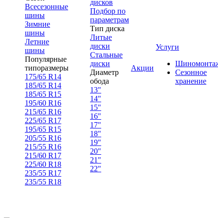
дисков
Всесезонные
Подбор по
шины
параметрам
Зимние
Тип диска
шины
Литые
Летние
диски
Услуги
шины
Стальные
Популярные
диски
Шиномонта
типоразмеры
Акции
Диаметр
Сезонное
175/65 R14
обода
хранение
185/65 R14
13"
185/65 R15
14"
195/60 R16
15"
215/65 R16
16"
225/65 R17
17"
195/65 R15
18"
205/55 R16
19"
215/55 R16
20"
215/60 R17
21"
225/60 R18
22"
235/55 R17
235/55 R18