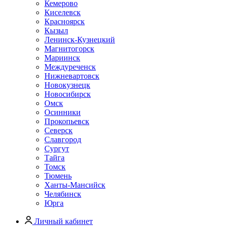
Кемерово
Киселевск
Красноярск
Кызыл
Ленинск-Кузнецкий
Магнитогорск
Мариинск
Междуреченск
Нижневартовск
Новокузнецк
Новосибирск
Омск
Осинники
Прокопьевск
Северск
Славгород
Сургут
Тайга
Томск
Тюмень
Ханты-Мансийск
Челябинск
Юрга
Личный кабинет