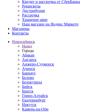
Кредит и рассрочка от СберБанка
Реквизиты
Дистрибуция
Рассрочка
Хранение шин
Наш магазин на Яндекс Маркете
Магазины
Контакты
Новосибирск
Назад
Города
Абакан
Ангарск
Анжеро-Судженск
Ачинск
Барнаул
Белово
Белокуриха
Бийск
Братск
Горно-Алтайск
Екатеринбург
Иркутск
Камень-на-Оби