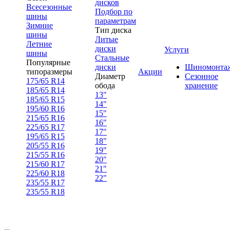
дисков
Всесезонные
Подбор по
шины
параметрам
Зимние
Тип диска
шины
Литые
Летние
диски
Услуги
шины
Стальные
Популярные
диски
Шиномонта
типоразмеры
Акции
Диаметр
Сезонное
175/65 R14
обода
хранение
185/65 R14
13"
185/65 R15
14"
195/60 R16
15"
215/65 R16
16"
225/65 R17
17"
195/65 R15
18"
205/55 R16
19"
215/55 R16
20"
215/60 R17
21"
225/60 R18
22"
235/55 R17
235/55 R18