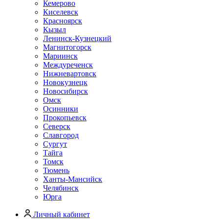
Кемерово
Киселевск
Красноярск
Кызыл
Ленинск-Кузнецкий
Магнитогорск
Мариинск
Междуреченск
Нижневартовск
Новокузнецк
Новосибирск
Омск
Осинники
Прокопьевск
Северск
Славгород
Сургут
Тайга
Томск
Тюмень
Ханты-Мансийск
Челябинск
Юрга
Личный кабинет