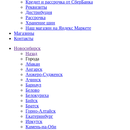
Кредит и рассрочка от СберБанка
Реквизиты
Дистрибуция
Рассрочка
Хранение шин
Наш магазин на Яндекс Маркете
Магазины
Контакты
Новосибирск
Назад
Города
Абакан
Ангарск
Анжеро-Судженск
Ачинск
Барнаул
Белово
Белокуриха
Бийск
Братск
Горно-Алтайск
Екатеринбург
Иркутск
Камень-на-Оби