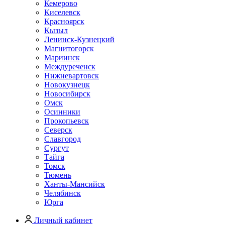
Кемерово
Киселевск
Красноярск
Кызыл
Ленинск-Кузнецкий
Магнитогорск
Мариинск
Междуреченск
Нижневартовск
Новокузнецк
Новосибирск
Омск
Осинники
Прокопьевск
Северск
Славгород
Сургут
Тайга
Томск
Тюмень
Ханты-Мансийск
Челябинск
Юрга
Личный кабинет