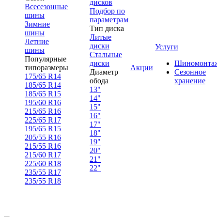
дисков
Всесезонные
Подбор по
шины
параметрам
Зимние
Тип диска
шины
Литые
Летние
диски
Услуги
шины
Стальные
Популярные
диски
Шиномонта
типоразмеры
Акции
Диаметр
Сезонное
175/65 R14
обода
хранение
185/65 R14
13"
185/65 R15
14"
195/60 R16
15"
215/65 R16
16"
225/65 R17
17"
195/65 R15
18"
205/55 R16
19"
215/55 R16
20"
215/60 R17
21"
225/60 R18
22"
235/55 R17
235/55 R18