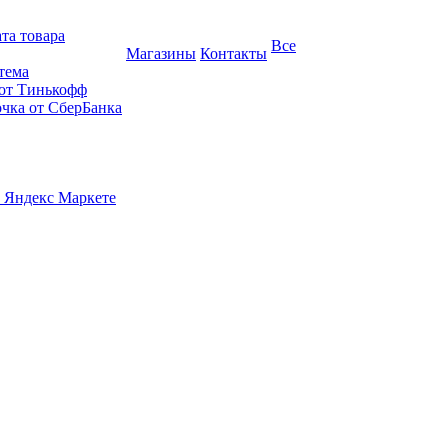
та товара
Все
Магазины
Контакты
тема
 от Тинькофф
очка от СберБанка
 Яндекс Маркете