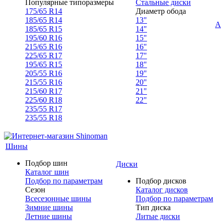
Популярные типоразмеры
Стальные диски
175/65 R14
Диаметр обода
185/65 R14
13"
А
185/65 R15
14"
195/60 R16
15"
215/65 R16
16"
225/65 R17
17"
195/65 R15
18"
205/55 R16
19"
215/55 R16
20"
215/60 R17
21"
225/60 R18
22"
235/55 R17
235/55 R18
Шины
Подбор шин
Диски
Каталог шин
Подбор по параметрам
Подбор дисков
Сезон
Каталог дисков
Всесезонные шины
Подбор по параметрам
Зимние шины
Тип диска
Летние шины
Литые диски