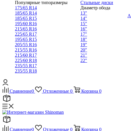
Популярные типоразмеры
Стальные диски
175/65 R14
Диаметр обода
185/65 R14
13"
А
185/65 R15
14"
195/60 R16
15"
215/65 R16
16"
225/65 R17
17"
195/65 R15
18"
205/55 R16
19"
215/55 R16
20"
215/60 R17
21"
225/60 R18
22"
235/55 R17
235/55 R18
Сравнение
0
Отложенные
0
Корзина
0
Сравнение
0
Отложенные
0
Корзина
0