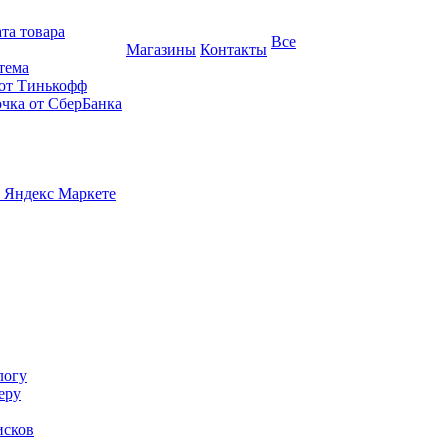
та товара
Все
Магазины
Контакты
тема
 от Тинькофф
очка от СберБанка
 Яндекс Маркете
логу
еру
исков