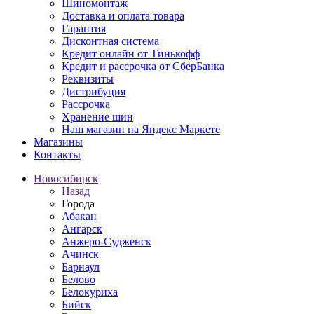
Шиномонтаж
Доставка и оплата товара
Гарантия
Дисконтная система
Кредит онлайн от Тинькофф
Кредит и рассрочка от СберБанка
Реквизиты
Дистрибуция
Рассрочка
Хранение шин
Наш магазин на Яндекс Маркете
Магазины
Контакты
Новосибирск
Назад
Города
Абакан
Ангарск
Анжеро-Судженск
Ачинск
Барнаул
Белово
Белокуриха
Бийск