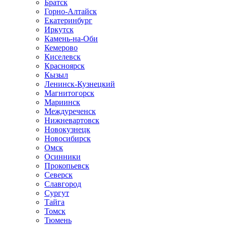
Братск
Горно-Алтайск
Екатеринбург
Иркутск
Камень-на-Оби
Кемерово
Киселевск
Красноярск
Кызыл
Ленинск-Кузнецкий
Магнитогорск
Мариинск
Междуреченск
Нижневартовск
Новокузнецк
Новосибирск
Омск
Осинники
Прокопьевск
Северск
Славгород
Сургут
Тайга
Томск
Тюмень