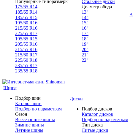
Популярные типоразмеры
Стальные диски
175/65 R14
Диаметр обода
185/65 R14
13"
А
185/65 R15
14"
195/60 R16
15"
215/65 R16
16"
225/65 R17
17"
195/65 R15
18"
205/55 R16
19"
215/55 R16
20"
215/60 R17
21"
225/60 R18
22"
235/55 R17
235/55 R18
Шины
Подбор шин
Диски
Каталог шин
Подбор по параметрам
Подбор дисков
Сезон
Каталог дисков
Всесезонные шины
Подбор по параметрам
Зимние шины
Тип диска
Летние шины
Литые диски