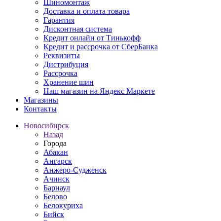
Шиномонтаж
Доставка и оплата товара
Гарантия
Дисконтная система
Кредит онлайн от Тинькофф
Кредит и рассрочка от СберБанка
Реквизиты
Дистрибуция
Рассрочка
Хранение шин
Наш магазин на Яндекс Маркете
Магазины
Контакты
Новосибирск
Назад
Города
Абакан
Ангарск
Анжеро-Судженск
Ачинск
Барнаул
Белово
Белокуриха
Бийск