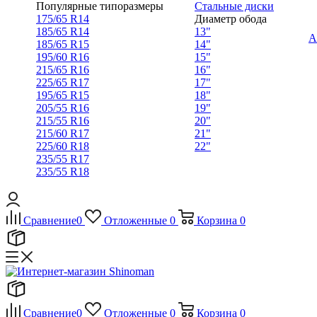
Популярные типоразмеры
Стальные диски
175/65 R14
Диаметр обода
185/65 R14
13"
А
185/65 R15
14"
195/60 R16
15"
215/65 R16
16"
225/65 R17
17"
195/65 R15
18"
205/55 R16
19"
215/55 R16
20"
215/60 R17
21"
225/60 R18
22"
235/55 R17
235/55 R18
Сравнение
0
Отложенные
0
Корзина
0
Сравнение
0
Отложенные
0
Корзина
0