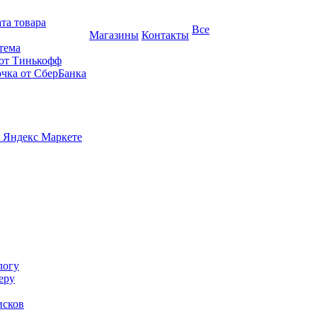
та товара
Все
Магазины
Контакты
тема
 от Тинькофф
очка от СберБанка
 Яндекс Маркете
логу
еру
исков