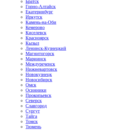
Братск
Горно-Алтайск
Екатеринбург
Иркутск
Камень-на-Оби
Кемерово
Киселевск
Красноярск
Кызыл
Ленинск-Кузнецкий
Магнитогорск
Мариинск
Междуреченск
Нижневартовск
Новокузнецк
Новосибирск
Омск
Осинники
Прокопьевск
Северск
Славгород
Сургут
Тайга
Томск
Тюмень