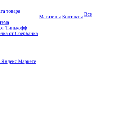
та товара
Все
Магазины
Контакты
тема
 от Тинькофф
очка от СберБанка
 Яндекс Маркете