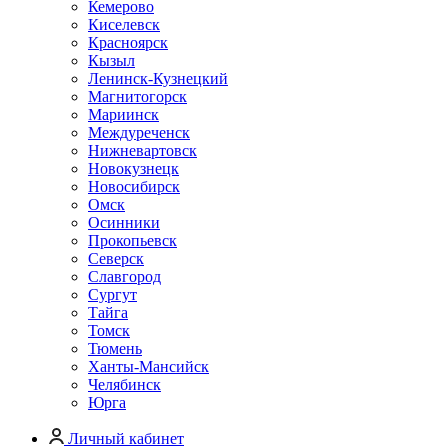
Кемерово
Киселевск
Красноярск
Кызыл
Ленинск-Кузнецкий
Магнитогорск
Мариинск
Междуреченск
Нижневартовск
Новокузнецк
Новосибирск
Омск
Осинники
Прокопьевск
Северск
Славгород
Сургут
Тайга
Томск
Тюмень
Ханты-Мансийск
Челябинск
Юрга
Личный кабинет