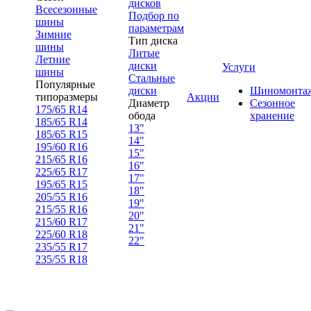
дисков
Всесезонные
Подбор по
шины
параметрам
Зимние
Тип диска
шины
Литые
Летние
диски
Услуги
шины
Стальные
Популярные
диски
Шиномонта
типоразмеры
Акции
Диаметр
Сезонное
175/65 R14
обода
хранение
185/65 R14
13"
185/65 R15
14"
195/60 R16
15"
215/65 R16
16"
225/65 R17
17"
195/65 R15
18"
205/55 R16
19"
215/55 R16
20"
215/60 R17
21"
225/60 R18
22"
235/55 R17
235/55 R18