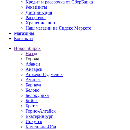
Кредит и рассрочка от СберБанка
Реквизиты
Дистрибуция
Рассрочка
Хранение шин
Наш магазин на Яндекс Маркете
Магазины
Контакты
Новосибирск
Назад
Города
Абакан
Ангарск
Анжеро-Судженск
Ачинск
Барнаул
Белово
Белокуриха
Бийск
Братск
Горно-Алтайск
Екатеринбург
Иркутск
Камень-на-Оби