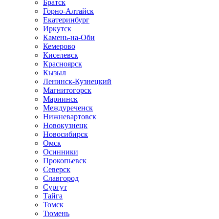
Братск
Горно-Алтайск
Екатеринбург
Иркутск
Камень-на-Оби
Кемерово
Киселевск
Красноярск
Кызыл
Ленинск-Кузнецкий
Магнитогорск
Мариинск
Междуреченск
Нижневартовск
Новокузнецк
Новосибирск
Омск
Осинники
Прокопьевск
Северск
Славгород
Сургут
Тайга
Томск
Тюмень