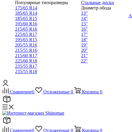
Популярные типоразмеры
Стальные диски
175/65 R14
Диаметр обода
185/65 R14
13"
А
185/65 R15
14"
195/60 R16
15"
215/65 R16
16"
225/65 R17
17"
195/65 R15
18"
205/55 R16
19"
215/55 R16
20"
215/60 R17
21"
225/60 R18
22"
235/55 R17
235/55 R18
Сравнение
0
Отложенные
0
Корзина
0
Сравнение
0
Отложенные
0
Корзина
0