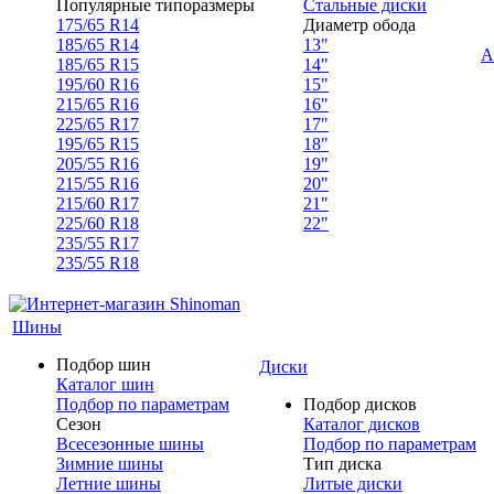
Популярные типоразмеры
Стальные диски
175/65 R14
Диаметр обода
185/65 R14
13"
А
185/65 R15
14"
195/60 R16
15"
215/65 R16
16"
225/65 R17
17"
195/65 R15
18"
205/55 R16
19"
215/55 R16
20"
215/60 R17
21"
225/60 R18
22"
235/55 R17
235/55 R18
Шины
Подбор шин
Диски
Каталог шин
Подбор по параметрам
Подбор дисков
Сезон
Каталог дисков
Всесезонные шины
Подбор по параметрам
Зимние шины
Тип диска
Летние шины
Литые диски