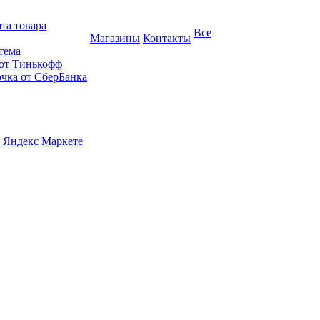
та товара
Все
Магазины
Контакты
тема
 от Тинькофф
очка от СберБанка
 Яндекс Маркете