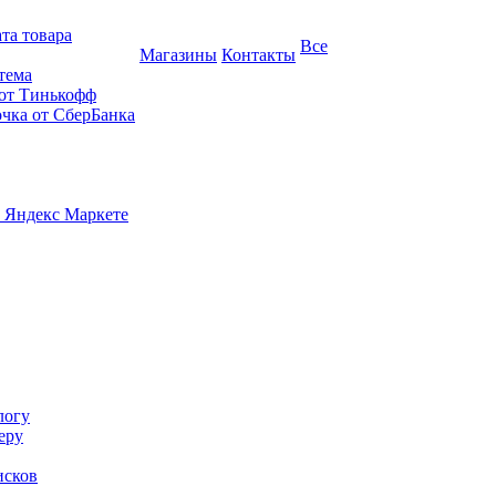
та товара
Все
Магазины
Контакты
тема
 от Тинькофф
очка от СберБанка
 Яндекс Маркете
логу
еру
исков