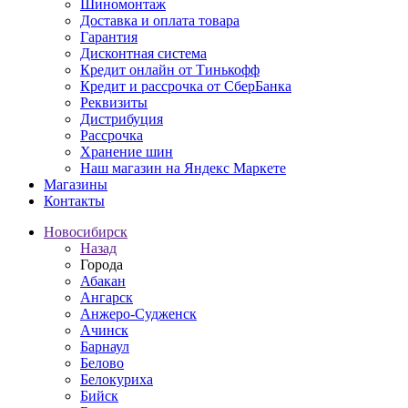
Шиномонтаж
Доставка и оплата товара
Гарантия
Дисконтная система
Кредит онлайн от Тинькофф
Кредит и рассрочка от СберБанка
Реквизиты
Дистрибуция
Рассрочка
Хранение шин
Наш магазин на Яндекс Маркете
Магазины
Контакты
Новосибирск
Назад
Города
Абакан
Ангарск
Анжеро-Судженск
Ачинск
Барнаул
Белово
Белокуриха
Бийск